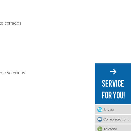
te cerrados
able scenarios
Skype
Correo electrónico
Teléfono