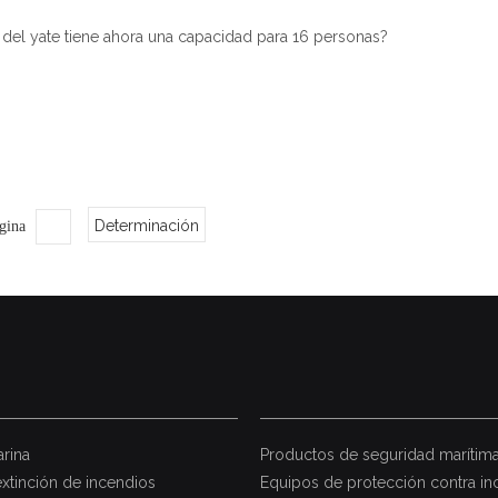
 del yate tiene ahora una capacidad para 16 personas?
Determinación
ágina
rina
Productos de seguridad marítim
extinción de incendios
Equipos de protección contra in