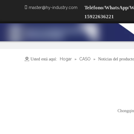

Teléfono/WhatsApp/W
master@hy-industry.com
15922636221
Hogar
CASO
Usted está aquí:
»
»
Noticias del product
Chongqing