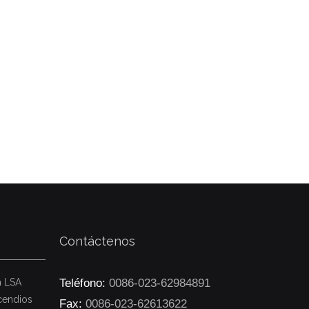
Contáctenos
a LSA
Teléfono:
0086-023-62984891
cendios
Fax:
0086-023-62613622