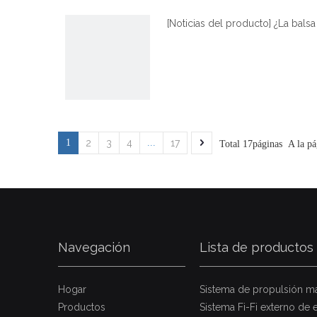
[
Noticias del producto
]
¿La balsa
1
2
3
4
...
17
Total 17páginas A la p
Navegación
Lista de productos
Hogar
Sistema de propulsión ma
Productos
Sistema Fi-Fi externo de 