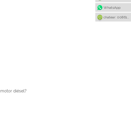
WhatsApp
chatear: 008615922636221
 motor diésel?