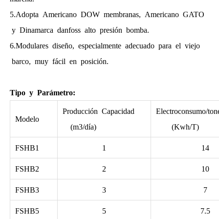
5.Adopta Americano DOW membranas, Americano GATO
y Dinamarca danfoss alto presión bomba.
6.Modulares diseño, especialmente adecuado para el viejo
barco, muy fácil en posición.
Tipo y Parámetro:
Producción Capacidad
Electroconsumo/t
Modelo
(m3/día)
(Kwh/T)
FSHB1
1
14
FSHB2
2
10
FSHB3
3
7
FSHB5
5
7.5