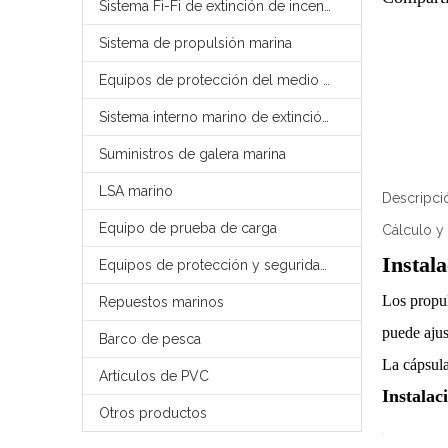
Sistema Fi-Fi de extinción de incendios externo marino
Sistema de propulsión marina
Equipos de protección del medio ambiente marino
Sistema interno marino de extinción de incendios
Suministros de galera marina
LSA marino
Descripci
Equipo de prueba de carga
Cálculo y
Instal
Equipos de protección y seguridad contra incendios FFS
Los propul
Repuestos marinos
puede ajus
Barco de pesca
La cápsula
Artículos de PVC
Instalac
Otros productos