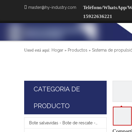

Teléfono/WhatsApp/W
master@hy-industry.com
15922636221
Hogar
Productos
Sistema de propulsi
Usted está aquí:
»
»
CATEGORIA DE
PRODUCTO
Bote salvavidas - Bote de rescate - Pescante
Comparti