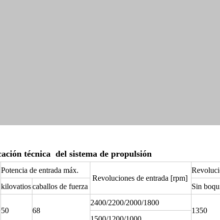
cación técnica del sistema de propulsión
Potencia de entrada máx.
Revoluci
Revoluciones de entrada [rpm]
kilovatios
caballos de fuerza
Sin boqui
2400/2200/2000/1800
50
68
1350
1500/1200/1000