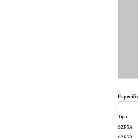
Especifi
Tipo
SZP5A
SZP5B