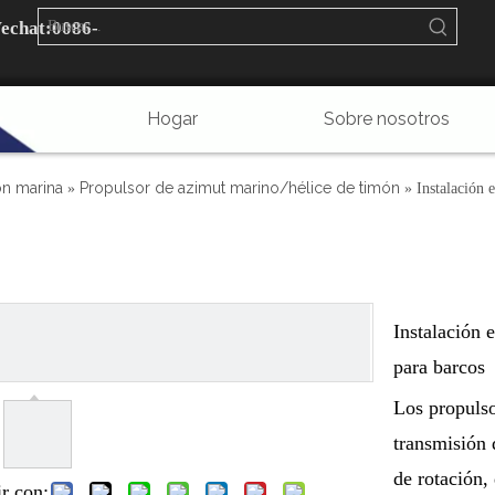
echat:
0086-
Hogar
Sobre nosotros
Preguntas más frecuentes
Contáctenos
ón marina
Propulsor de azimut marino/hélice de timón
»
»
Instalación 
Instalación 
para barcos
Los propuls
transmisión 
de rotación, 
r con: