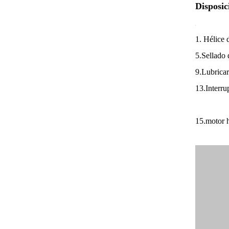
Disposi
1. Hél
5.Sella
9.Lubri
13.Inte
15.motor