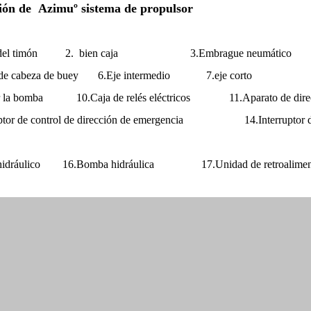
ción de Azimu
º sistema de propulsor
ice del timón 2. bien caja 3.Embrague neumátic
do de cabeza de buey 6.Eje intermedio 7.eje corto 8
car la bomba 10.Caja de relés eléctricos 11.Aparato de
rruptor de control de dirección de emergencia 14.Inter
 hidráulico 16.Bomba hidráulica 17.Unidad de retroalimen