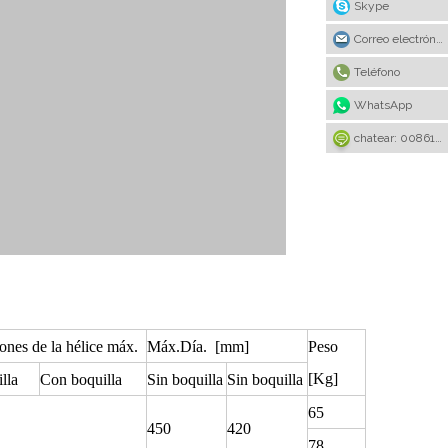
Skype
Correo electrónico
Teléfono
WhatsApp
chatear: 008615922636221
ones de la hélice máx.
Máx.Día. [mm]
Peso
[Kg]
lla
Con boquilla
Sin boquilla
Sin boquilla
65
450
420
78