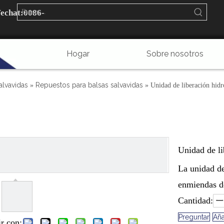
echat:
0086-
Hogar
Sobre nosotros
Preguntas más frecuentes
Contáctenos
alvavidas
Repuestos para balsas salvavidas
»
»
Unidad de liberación hid
Unidad de li
La unidad de
enmiendas 
Cantidad:
Preguntar
Aña
r con: