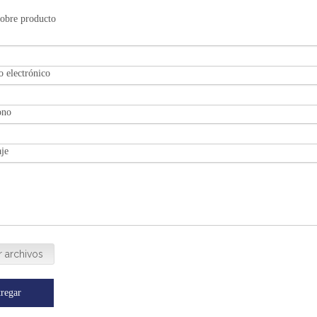
sobre producto
o electrónico
ono
je
r archivos
regar