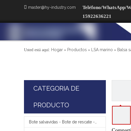

Teléfono/WhatsApp/W
master@hy-industry.com
15922636221
Hogar
Productos
LSA marino
Balsa s
Usted está aquí:
»
»
»
CATEGORIA DE
PRODUCTO
Bote salvavidas - Bote de rescate - Pescante
Comparti