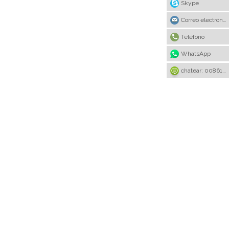
Skype
Correo electrónico
Teléfono
WhatsApp
chatear: 008615922636221